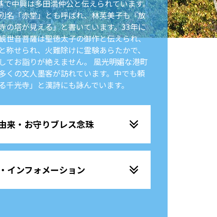
開基で中興は多田満仲公と伝えられています。
別名「赤堂」とも呼ばれ、林芙美子も『放
寺の塔が見える」と書いています。33年に
観世音菩薩は聖徳太子の御作と伝えられ、
と称せられ、火難除けに霊験あらたかで、
してお詣りが絶えません。 風光明媚な港町
多くの文人墨客が訪れています。中でも頼
る千光寺」と漢詩にも詠んでいます。
由来・お守りブレス念珠
・インフォメーション