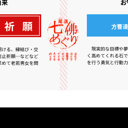
由来
お
祈
願
方曹
現実的な目標や夢
開ける、縁結び・交
く高めてくれる石で
防止祈願…などなど
を行う勇気と行動力
求めて老若男女を問