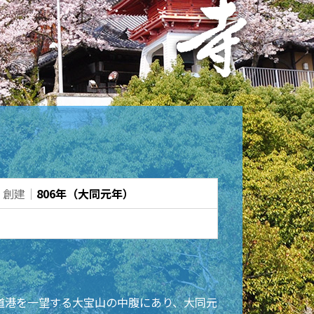
創建
｜
806年（大同元年）
尾道港を一望する大宝山の中腹にあり、大同元