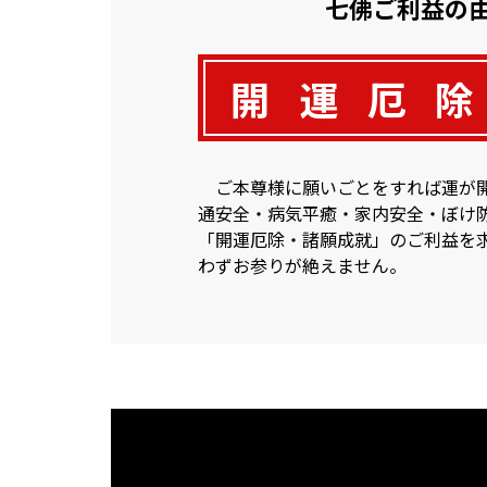
七佛ご利益の
開
運
厄
除
ご本尊様に願いごとをすれば運が
通安全・病気平癒・家内安全・ぼけ
「開運厄除・諸願成就」のご利益を
わずお参りが絶えません。