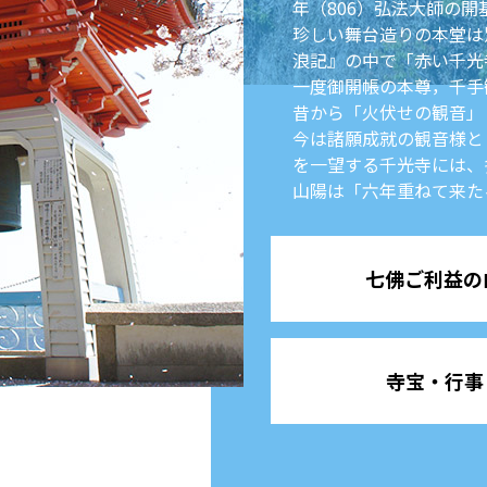
年（806）弘法大師の
珍しい舞台造りの本堂は
浪記』の中で「赤い千光
一度御開帳の本尊，千手
昔から「火伏せの観音」
今は諸願成就の観音様と
を一望する千光寺には、
山陽は「六年重ねて来た
七佛ご利益の
寺宝・行事