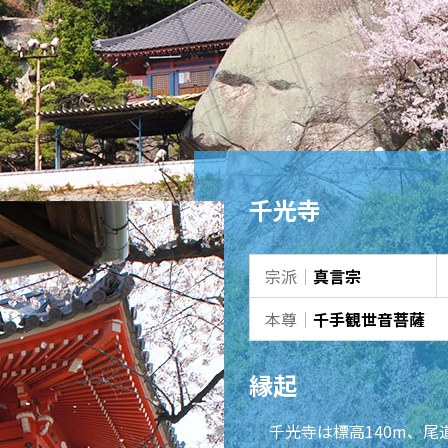
千光寺
宗派
｜
真言宗
本尊
｜
千手観世音菩薩
縁起
千光寺は標高140m、