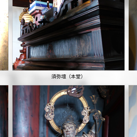
須弥壇（本堂）