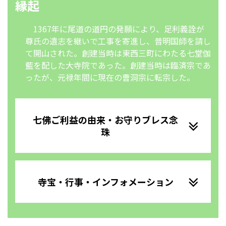
縁起
1367年に尾道の道円の発願により、足利義詮が
尊氏の遺志を継いで工事を寄進し、普明国師を請し
て開山された。創建当時は東西三町にわたる七堂伽
藍を配した大寺院であった。創建当時は臨済宗であ
ったが、元禄年間に現在の曹洞宗に転宗した。
七佛ご利益の由来・お守りブレス念
珠
寺宝・行事・インフォメーション