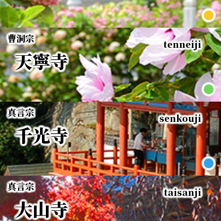
曹洞宗
tenneiji
天寧寺
真言宗
senkouji
千光寺
真言宗
taisanji
大山寺