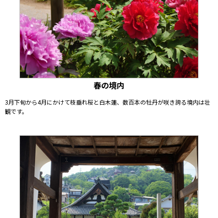
春の境内
3月下旬から4月にかけて枝垂れ桜と白木蓮、数百本の牡丹が咲き誇る境内は壮
観です。