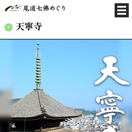
Tog
gle
天寧寺
navi
gati
on