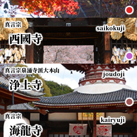
真言宗
saikokuji
西國寺
真言宗
泉涌寺派大本山
joudoji
浄土寺
真言宗
kairyuji
海龍寺