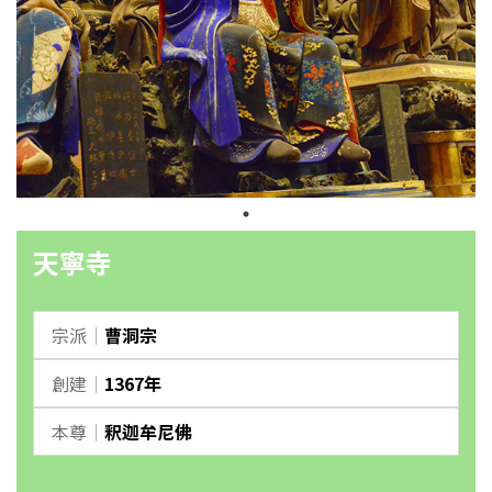
天寧寺
宗派
｜
曹洞宗
創建
｜
1367年
本尊
｜
釈迦牟尼佛