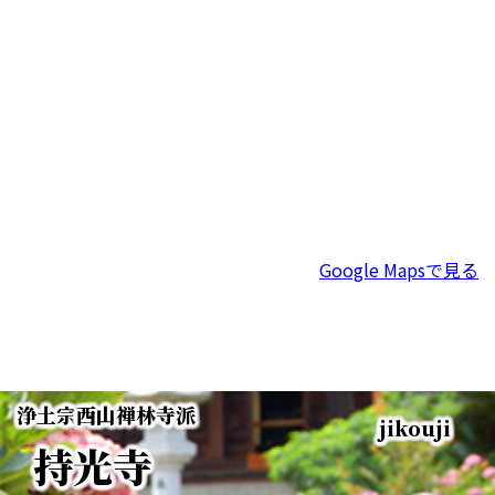
Google Mapsで見る
浄土宗
西山禅林寺派
jikouji
持光寺